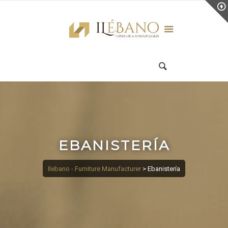
EBANISTERÍA
Ilebano - Furniture Manufacturer
>
Ebanistería