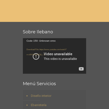
Sobre Ilebano
Reproductor
Code 150: Unknown error.
de
Download File: https://www.youtube.com/watch?
vídeo
v=zWt1N4_fRiQ&_=1
Menú Servicios
Diseño interior
Ebanistería