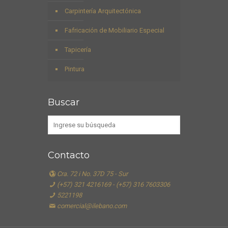
Carpintería Arquitectónica
Fafricación de Mobiliario Especial
Tapicería
Pintura
Buscar
Contacto
Cra. 72 i No. 37D 75 - Sur
(+57) 321 4216169 - (+57) 316 7603306
5221198
comercial@ilebano.com